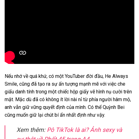
Nếu nhớ về quá khứ, có một YouTuber đời đầu, He Always
Smile, cũng đã tạo ra sự ấn tượng mạnh mẽ với việc che
giấu danh tính trong một chiếc hộp giấy vẽ hình nụ cười trên
mặt. Mặc dù đã có không ít lời nài nỉ từ phía người hâm mộ,
anh vẫn giữ vững quyết định của mình. Có thể Quỳnh Bei
cũng muốn giữ lại chút bí ẩn nhất định như vậy.
Xem thêm:
Pô TikTok là ai? Ảnh sexy và