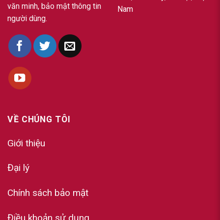
văn minh, bảo mật thông tin
Nam
người dùng.
VỀ CHÚNG TÔI
Giới thiệu
Đại lý
Chính sách bảo mật
Điều khoản sử dụng