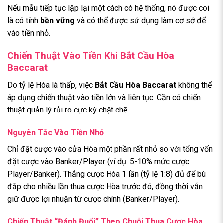
Nếu mẫu tiếp tục lặp lại một cách có hệ thống, nó được coi
là có tính
bền vững
và có thể được sử dụng làm cơ sở để
vào tiền nhỏ.
Chiến Thuật Vào Tiền Khi Bắt Cầu Hòa
Baccarat
Do tỷ lệ Hòa là thấp, việc
Bắt Cầu Hòa Baccarat
không thể
áp dụng chiến thuật vào tiền lớn và liên tục. Cần có chiến
thuật quản lý rủi ro cực kỳ chặt chẽ.
Nguyên Tắc Vào Tiền Nhỏ
Chỉ đặt cược vào cửa Hòa một phần rất nhỏ so với tổng vốn
đặt cược vào Banker/Player (ví dụ: 5-10% mức cược
Player/Banker). Thắng cược Hòa 1 lần (tỷ lệ 1:8) đủ để bù
đắp cho nhiều lần thua cược Hòa trước đó, đồng thời vẫn
giữ được lợi nhuận từ cược chính (Banker/Player).
Chiến Thuật “Đánh Đuổi” Theo Chuỗi Thua Cược Hòa