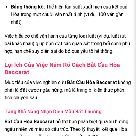
Bảng thống kê:
Thể hiện tần suất xuất hiện của kết quả
Hòa trong một chuỗi ván nhất định (ví dụ: 100 ván gần
nhất).
Việc hiểu cơ chế vận hành của từng loại luật (ví dụ: luật rút
bài khác nhau) giúp bạn đặt các quan sát trong bối cảnh phù
hợp, hạn chế suy diễn sai do bỏ qua yếu tố hệ thống.
Lợi Ích Của Việc Nắm Rõ Cách Bắt Cầu Hòa
Baccarat
Mục tiêu của việc nghiên cứu
Bắt Cầu Hòa Baccarat
không
phải là đặt cược ngẫu hứng, mà là trang bị kiến thức phân
tích chuyên sâu.
Tăng Khả Năng Nhận Diện Mẫu Bất Thường
Bắt Cầu Hòa Baccarat
hỗ trợ bạn phân biệt giữa xu hướng
ngẫu nhiên và mẫu có cấu trúc. Theo lý thuyết, kết quả Hòa