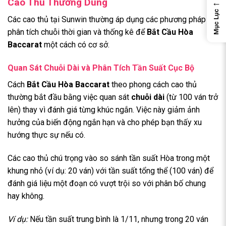
Cao Thủ Thường Dùng
←
Mục Lục
Các cao thủ tại Sunwin thường áp dụng các phương pháp
phân tích chuỗi thời gian và thống kê để
Bắt Cầu Hòa
Baccarat
một cách có cơ sở.
Quan Sát Chuỗi Dài và Phân Tích Tần Suất Cục Bộ
Cách
Bắt Cầu Hòa Baccarat
theo phong cách cao thủ
thường bắt đầu bằng việc quan sát
chuỗi dài
(từ 100 ván trở
lên) thay vì đánh giá từng khúc ngắn. Việc này giảm ảnh
hưởng của biến động ngắn hạn và cho phép bạn thấy xu
hướng thực sự nếu có.
Các cao thủ chú trọng vào so sánh tần suất Hòa trong một
khung nhỏ (ví dụ: 20 ván) với tần suất tổng thể (100 ván) để
đánh giá liệu một đoạn có vượt trội so với phân bố chung
hay không.
Ví dụ:
Nếu tần suất trung bình là 1/11, nhưng trong 20 ván