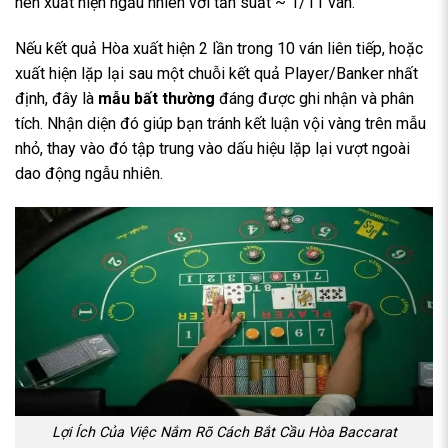
nên xuất hiện ngẫu nhiên với tần suất ~ 1/11 ván.
Nếu kết quả Hòa xuất hiện 2 lần trong 10 ván liên tiếp, hoặc
xuất hiện lặp lại sau một chuỗi kết quả Player/Banker nhất
định, đây là
mẫu bất thường
đáng được ghi nhận và phân
tích. Nhận diện đó giúp bạn tránh kết luận vội vàng trên mẫu
nhỏ, thay vào đó tập trung vào dấu hiệu lặp lại vượt ngoài
dao động ngẫu nhiên.
Lợi Ích Của Việc Nắm Rõ Cách Bắt Cầu Hòa Baccarat